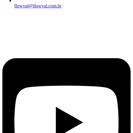
flowval@flowval.com.br